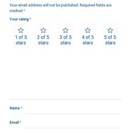
Your email address will not be published.
Required fields are
marked
*
Your rating
*
1 of 5
2 of 5
3 of 5
4 of 5
5 of 5
stars
stars
stars
stars
stars
Name
*
Email
*