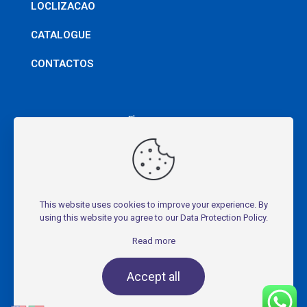
LOCLIZACAO
CATALOGUE
CONTACTOS
Phone
+244 928 666 606
Mail
korriauto@korriauto.com
This website uses cookies to improve your experience. By
using this website you agree to our
Data Protection Policy
.
Read more
2024 All Rights Reserved. Developed by
IIS E Solutions
Accept all